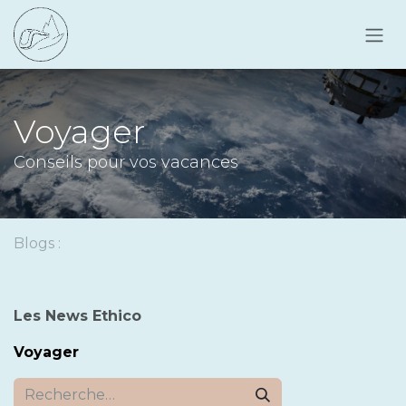
Se rendre au contenu
Voyager
Conseils pour vos vacances
Blogs :
Les News Ethico
Voyager