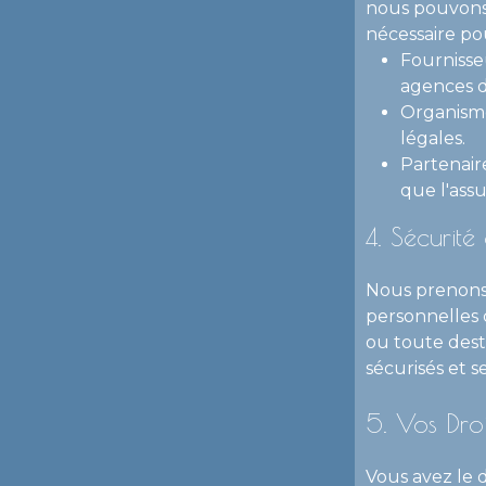
nous pouvons 
nécessaire pou
Fournisse
agences d
Organism
légales.
Partenair
que l'assu
4. Sécurit
Nous prenons 
personnelles 
ou toute dest
sécurisés et s
5. Vos Droi
Vous avez le d