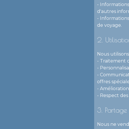
- Informations
d'autres infor
- Information
de voyage.
2. Utilisat
Nous utilisons
- Traitement 
- Personnalis
- Communicati
offres spéciale
- Amélioration
- Respect des 
3. Partage 
Nous ne vendo