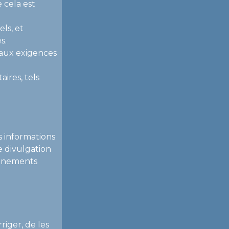
 cela est
ls, et
s.
aux exigences
ires, tels
 informations
e divulgation
onnements
riger, de les