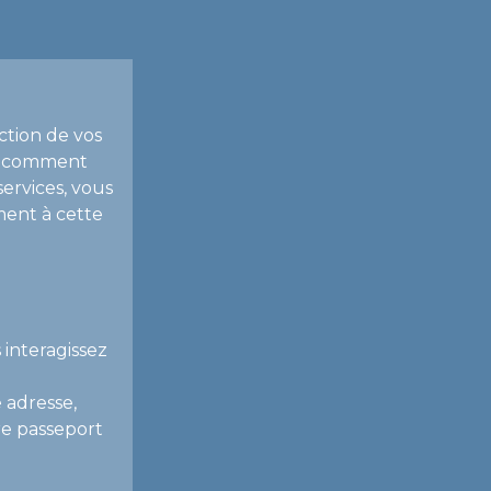
ction de vos
ue comment
services, vous
ment à cette
 interagissez
e adresse,
re passeport