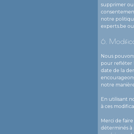
supprimer ou 
consentement 
notre politiqu
experts.be ou 
6. Modifica
Nous pouvons 
pour refléter
date de la de
encourageons 
notre manière
En utilisant n
à ces modifica
Merci de fair
déterminés à 