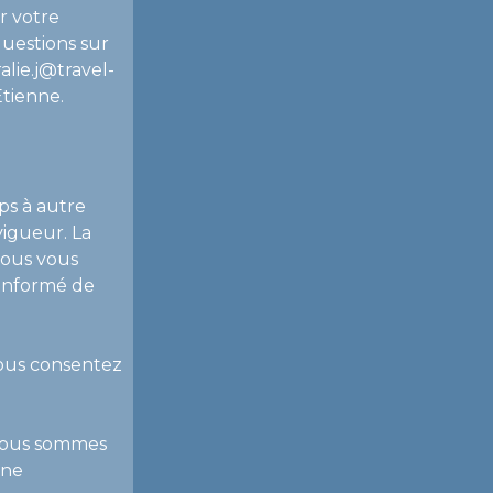
r votre
uestions sur
alie.j@travel-
Etienne.
ps à autre
vigueur. La
Nous vous
 informé de
 vous consentez
 Nous sommes
une