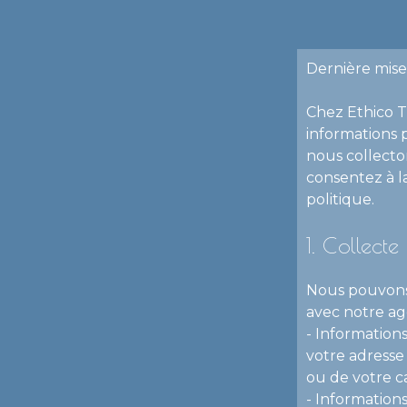
Dernière mise
Chez Ethico T
informations 
nous collecton
consentez à la
politique.
1. Collecte
Nous pouvons 
avec notre ag
- Informations
votre adresse
ou de votre ca
- Information