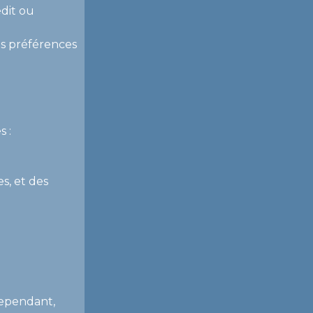
édit ou
os préférences
s :
s, et des
Cependant,