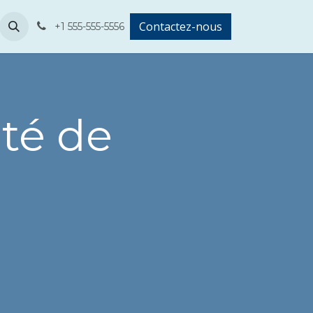
Contactez-nous
+1 555-555-5556
ité de
l